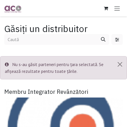
Sari la conținut
Găsiți un distribuitor
Nu s-au găsit parteneri pentru țara selectată. Se
afișează rezultate pentru toate țările.
Membru Integrator
Revânzători