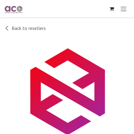
Sari la conținut
Back to resellers