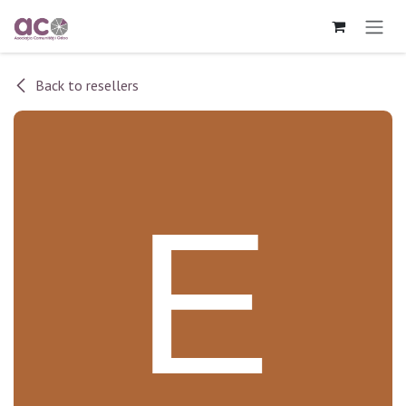
Sari la conținut
Back to resellers