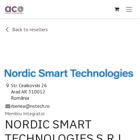
Sari la conținut
Back to resellers
Str. Ceaikovski 26
Arad AR 310012
România
rbenea@nstech.ro
Membru Integrator
NORDIC SMART
TECHNOLOGIES S.R.L.