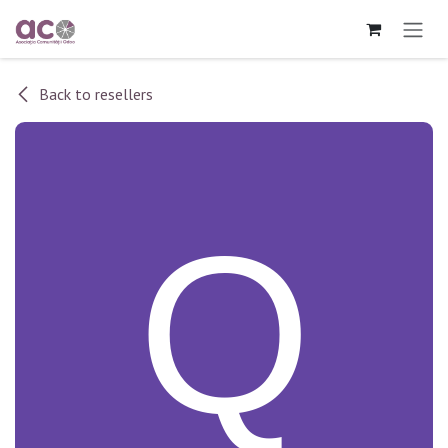
Sari la conținut
Back to resellers